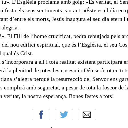
 tu». L’Església proclama amb goig: «És veritat, el Se
anifesta els seus sentiments cantant: «Éste es el día en 
ant d’entre els morts, Jesús inaugura el seu dia etern i
 alegria.
». El Fill de l’home crucificat, pedra rebutjada pels arq
del nou edifici espiritual, que és l’Església, el seu Cos
 qual és Crist.
s’incorporarà a ell i tota realitat existent participarà e
erà la plenitud de totes les coses» i «Déu serà tot en tot
tiana s’alegra perquè la resurrecció del Senyor ens gara
es complirà amb seguretat, a pesar de tota la foscor de l
 veritat, la nostra esperança. Bones festes a tots!