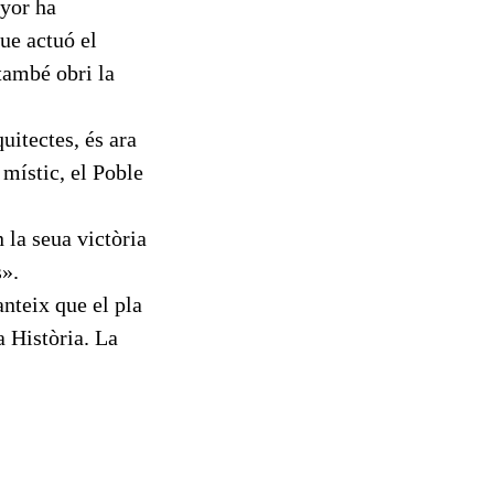
nyor ha
que actuó el
 també obri la
uitectes, és ara
 místic, el Poble
n la seua victòria
s».
nteix que el pla
a Història. La