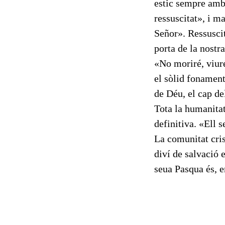
estic sempre amb
ressuscitat», i m
Señor». Ressuscit
porta de la nostra
«No moriré, viuré
el sòlid fonament 
de Déu, el cap del
Tota la humanitat 
definitiva. «Ell s
La comunitat cris
diví de salvació 
seua Pasqua és, en