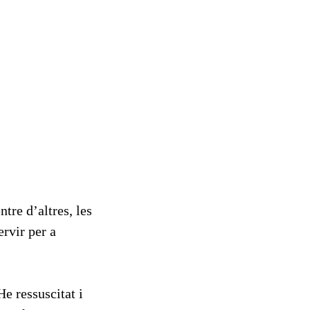
tre d’altres, les
rvir per a
He ressuscitat i