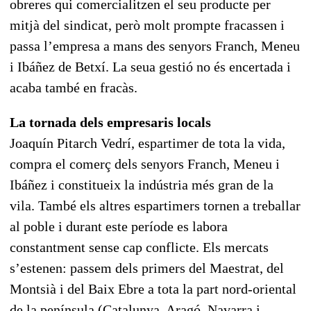
obreres qui comercialitzen el seu producte per
mitjà del sindicat, però molt prompte fracassen i
passa l’empresa a mans des senyors Franch, Meneu
i Ibáñez de Betxí. La seua gestió no és encertada i
acaba també en fracàs.
La tornada dels empresaris locals
Joaquín Pitarch Vedrí, espartimer de tota la vida,
compra el comerç dels senyors Franch, Meneu i
Ibáñez i constitueix la indústria més gran de la
vila. També els altres espartimers tornen a treballar
al poble i durant este període es labora
constantment sense cap conflicte. Els mercats
s’estenen: passem dels primers del Maestrat, del
Montsià i del Baix Ebre a tota la part nord-oriental
de la península (Catalunya, Aragó, Navarra i