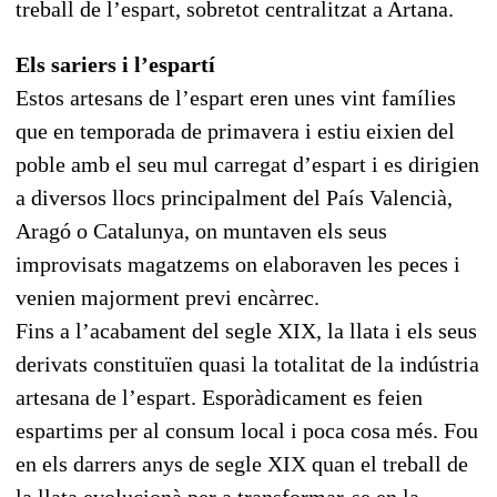
treball de l’espart, sobretot centralitzat a Artana.
Els sariers i l’espartí
Estos artesans de l’espart eren unes vint famílies
que en temporada de primavera i estiu eixien del
poble amb el seu mul carregat d’espart i es dirigien
a diversos llocs principalment del País Valencià,
Aragó o Catalunya, on muntaven els seus
improvisats magatzems on elaboraven les peces i
venien majorment previ encàrrec.
Fins a l’acabament del segle XIX, la llata i els seus
derivats constituïen quasi la totalitat de la indústria
artesana de l’espart. Esporàdicament es feien
espartims per al consum local i poca cosa més. Fou
en els darrers anys de segle XIX quan el treball de
la llata evolucionà per a transformar-se en la