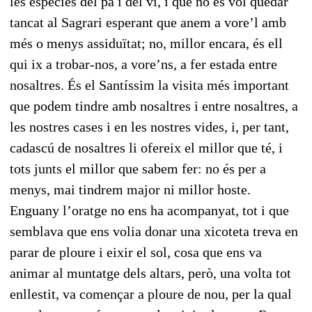
les espècies del pa i del vi, i que no es vol quedar
tancat al Sagrari esperant que anem a vore’l amb
més o menys assiduïtat; no, millor encara, és ell
qui ix a trobar-nos, a vore’ns, a fer estada entre
nosaltres. És el Santíssim la visita més important
que podem tindre amb nosaltres i entre nosaltres, a
les nostres cases i en les nostres vides, i, per tant,
cadascú de nosaltres li ofereix el millor que té, i
tots junts el millor que sabem fer: no és per a
menys, mai tindrem major ni millor hoste.
Enguany l’oratge no ens ha acompanyat, tot i que
semblava que ens volia donar una xicoteta treva en
parar de ploure i eixir el sol, cosa que ens va
animar al muntatge dels altars, però, una volta tot
enllestit, va començar a ploure de nou, per la qual